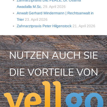
Zahnarztpraxis DIE PERLE, Dr. Osama
Awadalla M.Sc.
29. April 2026
Anwalt Gerhard Mindermann | Rechtsanwalt in
Trier
23. April 2026
Zahnarztpraxis Peter Hilgenstock
21. April 2026
NUTZEN AUCH SIE
DIE VORTEILE VON