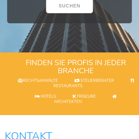
FINDEN SIE PROFIS IN JEDER
BRANCHE
RECHTSANWÄLTE
STEUERBERATER
RESTAURANTS
HOTELS
FRISEURE
ARCHITEKTEN
KONTAKT