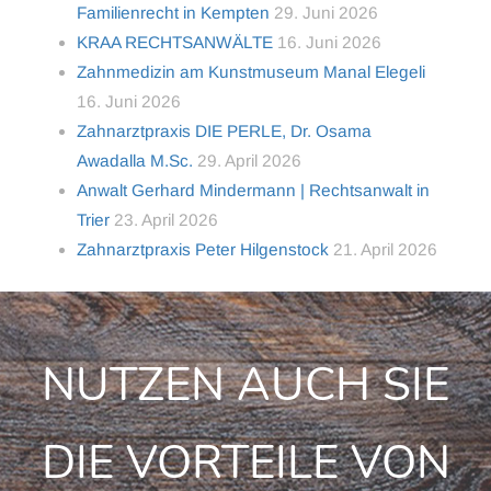
Familienrecht in Kempten
29. Juni 2026
KRAA RECHTSANWÄLTE
16. Juni 2026
Zahnmedizin am Kunstmuseum Manal Elegeli
16. Juni 2026
Zahnarztpraxis DIE PERLE, Dr. Osama
Awadalla M.Sc.
29. April 2026
Anwalt Gerhard Mindermann | Rechtsanwalt in
Trier
23. April 2026
Zahnarztpraxis Peter Hilgenstock
21. April 2026
NUTZEN AUCH SIE
DIE VORTEILE VON