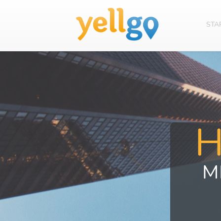
STA
M