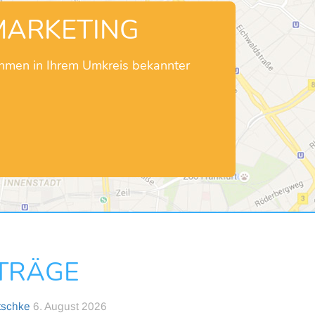
MARKETING
ehmen in Ihrem Umkreis bekannter
NTRÄGE
tschke
6. August 2026