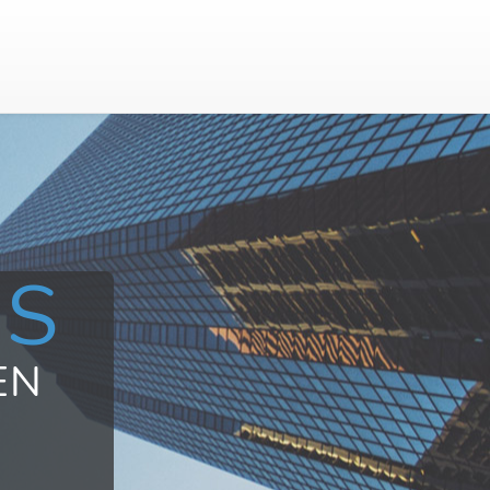
US
EN