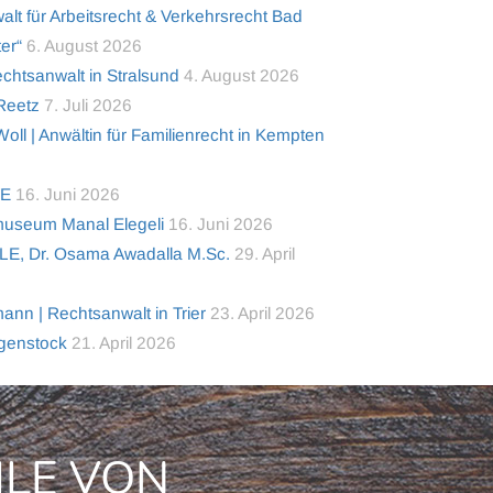
alt für Arbeitsrecht & Verkehrsrecht Bad
er“
6. August 2026
tsanwalt in Stralsund
4. August 2026
 Reetz
7. Juli 2026
ll | Anwältin für Familienrecht in Kempten
TE
16. Juni 2026
useum Manal Elegeli
16. Juni 2026
LE, Dr. Osama Awadalla M.Sc.
29. April
nn | Rechtsanwalt in Trier
23. April 2026
lgenstock
21. April 2026
ILE VON