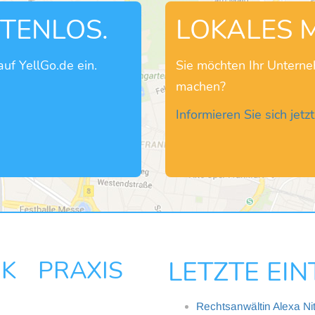
STENLOS.
LOKALES 
uf YellGo.de ein.
Sie möchten Ihr Untern
machen?
Informieren Sie sich jetzt
K PRAXIS
LETZTE EI
Rechtsanwältin Alexa Ni