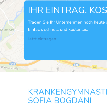
IHR EINTRAG. KO
Tragen Sie Ihr Unternehmen noch heute a
Einfach, schnell, und kostenlos.
Jetzt eintragen
KRANKENGYMNASTI
SOFIA BOGDANI