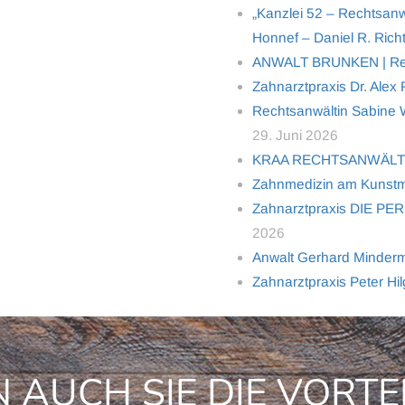
„Kanzlei 52 – Rechtsanw
Honnef – Daniel R. Richt
ANWALT BRUNKEN | Rech
Zahnarztpraxis Dr. Alex
Rechtsanwältin Sabine Wo
29. Juni 2026
KRAA RECHTSANWÄL
Zahnmedizin am Kunstm
Zahnarztpraxis DIE PER
2026
Anwalt Gerhard Minderma
Zahnarztpraxis Peter Hi
 AUCH SIE DIE VORTE