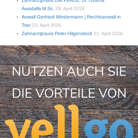
Zahnarztpraxis DIE PERLE, Dr. Osama
Awadalla M.Sc.
29. April 2026
Anwalt Gerhard Mindermann | Rechtsanwalt in
Trier
23. April 2026
Zahnarztpraxis Peter Hilgenstock
21. April 2026
NUTZEN AUCH SIE
DIE VORTEILE VON