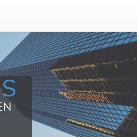
US
EN