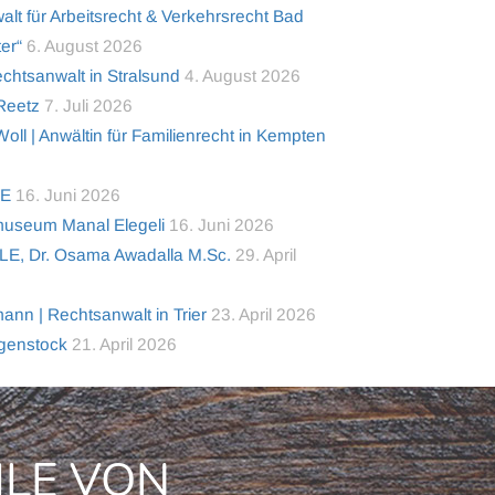
alt für Arbeitsrecht & Verkehrsrecht Bad
er“
6. August 2026
tsanwalt in Stralsund
4. August 2026
 Reetz
7. Juli 2026
ll | Anwältin für Familienrecht in Kempten
TE
16. Juni 2026
useum Manal Elegeli
16. Juni 2026
LE, Dr. Osama Awadalla M.Sc.
29. April
nn | Rechtsanwalt in Trier
23. April 2026
lgenstock
21. April 2026
ILE VON