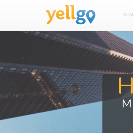
STA
M