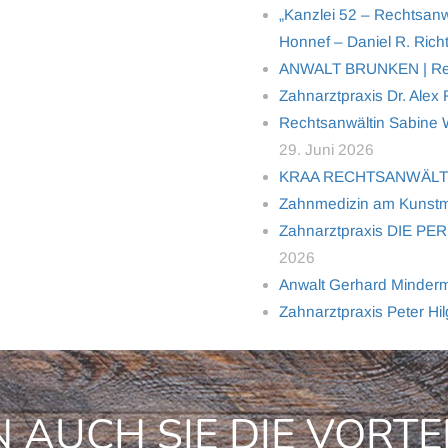
„Kanzlei 52 – Rechtsanw
Honnef – Daniel R. Richt
ANWALT BRUNKEN | Rech
Zahnarztpraxis Dr. Alex
Rechtsanwältin Sabine Wo
29. Juni 2026
KRAA RECHTSANWÄL
Zahnmedizin am Kunstm
Zahnarztpraxis DIE PER
2026
Anwalt Gerhard Minderma
Zahnarztpraxis Peter Hi
 AUCH SIE DIE VORTE