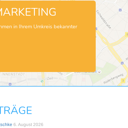
MARKETING
ehmen in Ihrem Umkreis bekannter
NTRÄGE
tschke
6. August 2026