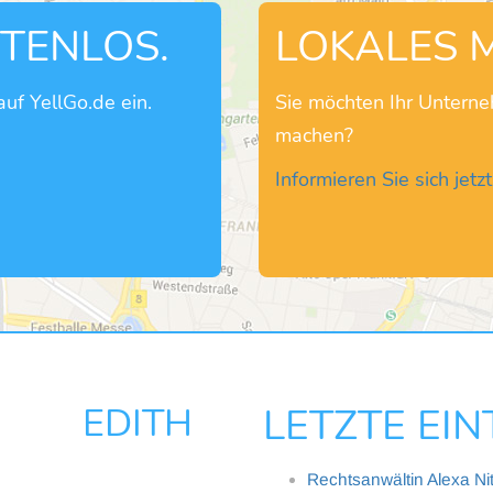
STENLOS.
LOKALES 
uf YellGo.de ein.
Sie möchten Ihr Untern
machen?
Informieren Sie sich jetzt
IN EDITH
LETZTE EI
Rechtsanwältin Alexa Ni