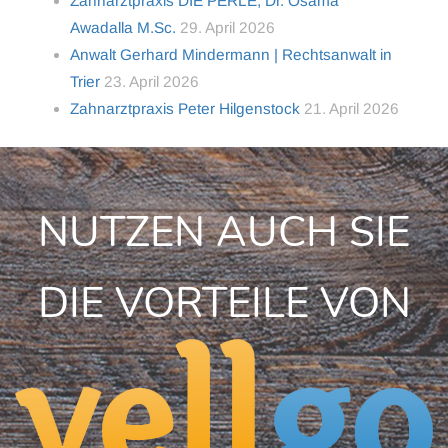
Zahnarztpraxis DIE PERLE, Dr. Osama
Awadalla M.Sc.
29. April 2026
Anwalt Gerhard Mindermann | Rechtsanwalt in
Trier
23. April 2026
Zahnarztpraxis Peter Hilgenstock
21. April 2026
NUTZEN AUCH SIE
DIE VORTEILE VON