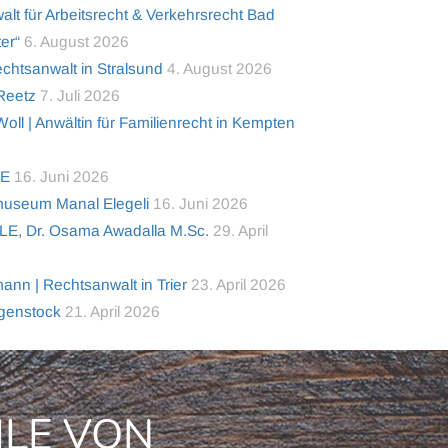
alt für Arbeitsrecht & Verkehrsrecht Bad
er“
6. August 2026
tsanwalt in Stralsund
4. August 2026
 Reetz
7. Juli 2026
ll | Anwältin für Familienrecht in Kempten
TE
16. Juni 2026
useum Manal Elegeli
16. Juni 2026
LE, Dr. Osama Awadalla M.Sc.
29. April
nn | Rechtsanwalt in Trier
23. April 2026
lgenstock
21. April 2026
ILE VON