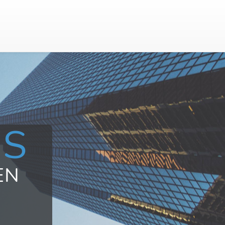
US
EN