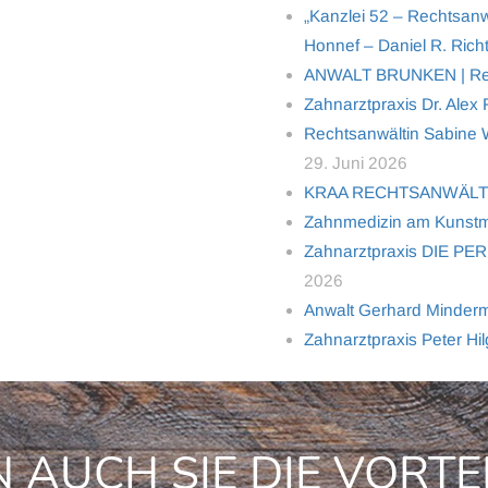
„Kanzlei 52 – Rechtsanw
Honnef – Daniel R. Richt
ANWALT BRUNKEN | Rech
Zahnarztpraxis Dr. Alex
Rechtsanwältin Sabine Wo
29. Juni 2026
KRAA RECHTSANWÄL
Zahnmedizin am Kunstm
Zahnarztpraxis DIE PER
2026
Anwalt Gerhard Minderma
Zahnarztpraxis Peter Hi
 AUCH SIE DIE VORTE