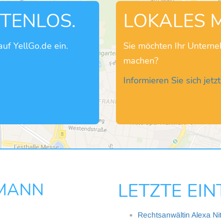
STENLOS.
LOKALES 
uf YellGo.de ein.
Sie möchten Ihr Untern
machen?
Informieren Sie sich jetzt
RMANN
LETZTE EI
Rechtsanwältin Alexa Ni