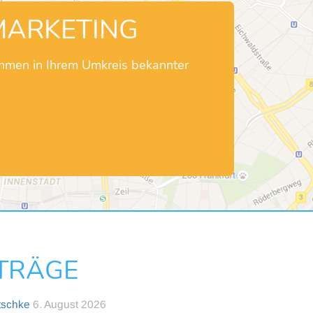
MARKETING
ehmen in Ihrem Umkreis bekannter
NTRÄGE
tschke
6. August 2026