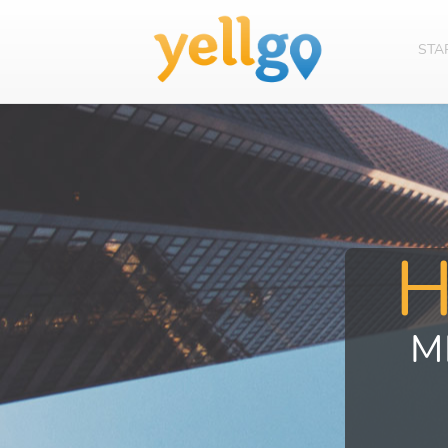
STA
M