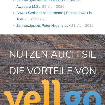
Zahnarztpraxis DIE PERLE, Dr. Osama
Awadalla M.Sc.
29. April 2026
Anwalt Gerhard Mindermann | Rechtsanwalt in
Trier
23. April 2026
Zahnarztpraxis Peter Hilgenstock
21. April 2026
NUTZEN AUCH SIE
DIE VORTEILE VON