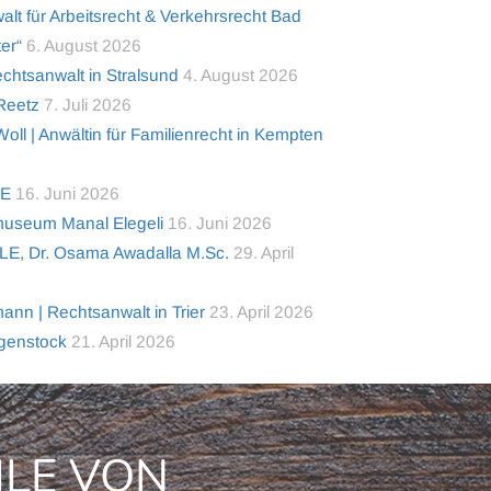
alt für Arbeitsrecht & Verkehrsrecht Bad
er“
6. August 2026
tsanwalt in Stralsund
4. August 2026
 Reetz
7. Juli 2026
ll | Anwältin für Familienrecht in Kempten
TE
16. Juni 2026
useum Manal Elegeli
16. Juni 2026
LE, Dr. Osama Awadalla M.Sc.
29. April
nn | Rechtsanwalt in Trier
23. April 2026
lgenstock
21. April 2026
ILE VON