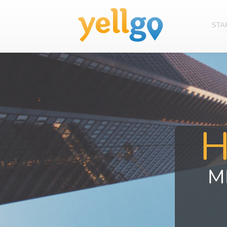
STA
M