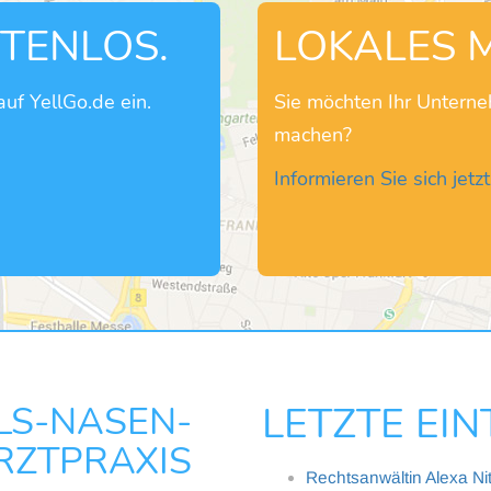
STENLOS.
LOKALES 
uf YellGo.de ein.
Sie möchten Ihr Untern
machen?
Informieren Sie sich jetzt
-NASEN-
LETZTE EI
TPRAXIS
Rechtsanwältin Alexa Ni