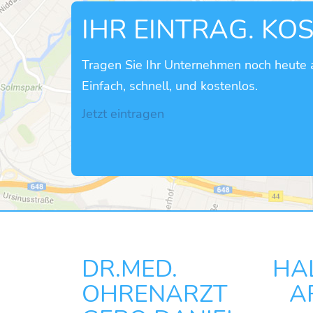
IHR EINTRAG. KO
Tragen Sie Ihr Unternehmen noch heute a
Einfach, schnell, und kostenlos.
Jetzt eintragen
DR.MED. HALS
OHRENARZT ARZ