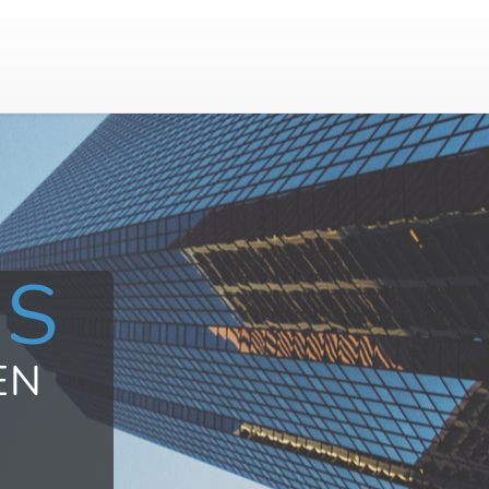
US
EN