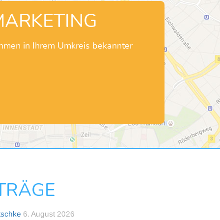
MARKETING
ehmen in Ihrem Umkreis bekannter
NTRÄGE
tschke
6. August 2026