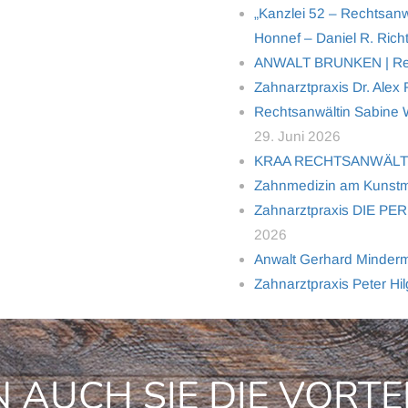
„Kanzlei 52 – Rechtsanw
Honnef – Daniel R. Richt
ANWALT BRUNKEN | Rech
Zahnarztpraxis Dr. Alex
Rechtsanwältin Sabine Wo
29. Juni 2026
KRAA RECHTSANWÄL
Zahnmedizin am Kunstm
Zahnarztpraxis DIE PER
2026
Anwalt Gerhard Minderma
Zahnarztpraxis Peter Hi
 AUCH SIE DIE VORTE