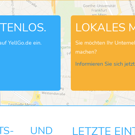
STENLOS.
LOKALES 
uf YellGo.de ein.
Sie möchten Ihr Untern
machen?
Informieren Sie sich jetzt
TS- UND
LETZTE EI