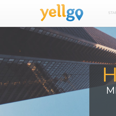
STA
M