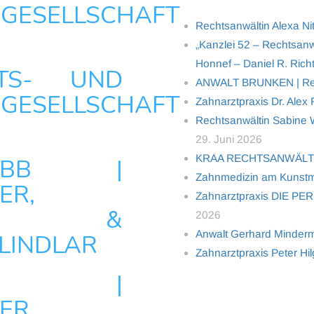
GESELLSCHAFT
Rechtsanwältin Alexa Ni
„Kanzlei 52 – Rechtsanw
Honnef – Daniel R. Richt
TS- UND
ANWALT BRUNKEN | Rech
GESELLSCHAFT
Zahnarztpraxis Dr. Alex
Rechtsanwältin Sabine Wo
29. Juni 2026
KRAA RECHTSANWÄL
MBB |
Zahnmedizin am Kunstm
ER,
Zahnarztpraxis DIE PER
ATER &
2026
Anwalt Gerhard Minderma
LINDLAR
Zahnarztpraxis Peter Hi
G |
ER,