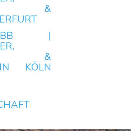
ATER &
 ERFURT
MBB |
ER,
ATER &
IN KÖLN
CHAFT