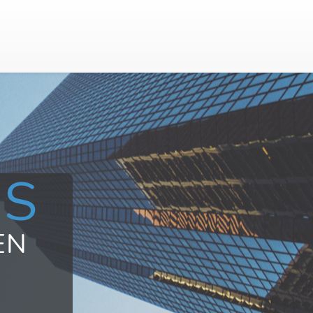
US
EN