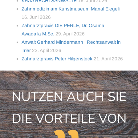
KRAA RECHTSANWÄLTE
16. Juni 2026
Zahnmedizin am Kunstmuseum Manal Elegeli
16. Juni 2026
Zahnarztpraxis DIE PERLE, Dr. Osama
Awadalla M.Sc.
29. April 2026
Anwalt Gerhard Mindermann | Rechtsanwalt in
Trier
23. April 2026
Zahnarztpraxis Peter Hilgenstock
21. April 2026
NUTZEN AUCH SIE
DIE VORTEILE VON