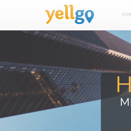
STA
M