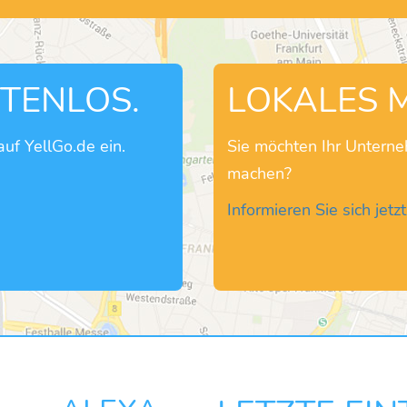
STENLOS.
LOKALES 
uf YellGo.de ein.
Sie möchten Ihr Untern
machen?
Informieren Sie sich jetzt