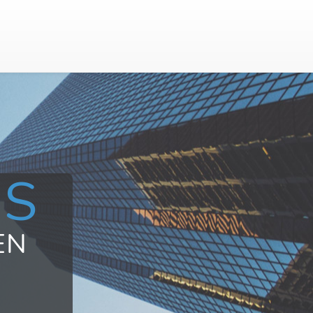
US
EN