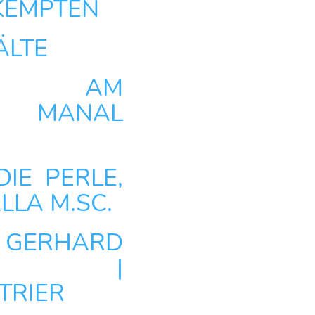
 KEMPTEN
ÄLTE
IN AM
 MANAL
IE PERLE,
LA M.SC.
RHARD
ANN |
TRIER