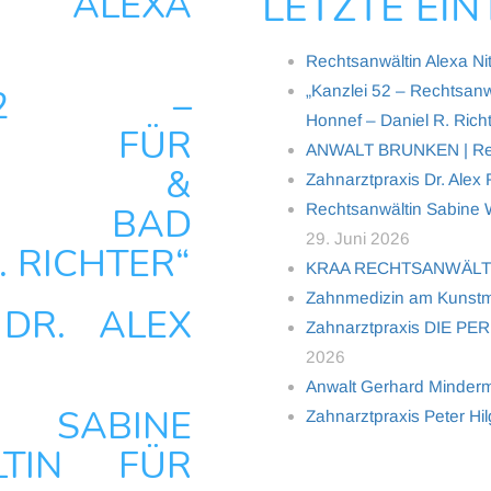
N ALEXA
LETZTE EI
Rechtsanwältin Alexa Ni
 52 –
„Kanzlei 52 – Rechtsanw
Honnef – Daniel R. Richt
LT FÜR
ANWALT BRUNKEN | Rech
CHT &
Zahnarztpraxis Dr. Alex
HT BAD
Rechtsanwältin Sabine Wo
29. Juni 2026
. RICHTER“
KRAA RECHTSANWÄL
Zahnmedizin am Kunstm
DR. ALEX
Zahnarztpraxis DIE PER
2026
Anwalt Gerhard Minderma
N SABINE
Zahnarztpraxis Peter Hi
TIN FÜR