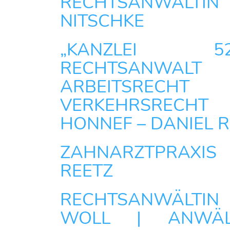
RECHTSANWÄLTI
NITSCHKE
„KANZLEI
RECHTSANWA
ARBEITSRE
VERKEHRSREC
HONNEF – DANIEL R
ZAHNARZTPRAXIS 
REETZ
RECHTSANWÄLTI
WOLL | ANWÄL