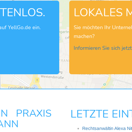
STENLOS.
LOKALES 
uf YellGo.de ein.
Sie möchten Ihr Untern
machen?
Informieren Sie sich jetzt
N PRAXIS
LETZTE EI
ANN
Rechtsanwältin Alexa Ni