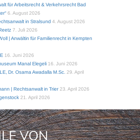
alt für Arbeitsrecht & Verkehrsrecht Bad
er“
6. August 2026
tsanwalt in Stralsund
4. August 2026
 Reetz
7. Juli 2026
ll | Anwältin für Familienrecht in Kempten
TE
16. Juni 2026
useum Manal Elegeli
16. Juni 2026
LE, Dr. Osama Awadalla M.Sc.
29. April
nn | Rechtsanwalt in Trier
23. April 2026
lgenstock
21. April 2026
ILE VON