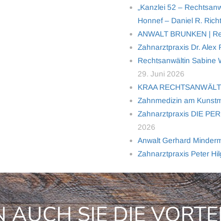
„Kanzlei 52 – Rechtsanw
Honnef – Daniel R. Richt
ANWALT BRUNKEN | Rech
Zahnarztpraxis Dr. Alex
Rechtsanwältin Sabine Wo
29. Juni 2026
KRAA RECHTSANWÄL
Zahnmedizin am Kunstm
Zahnarztpraxis DIE PER
2026
Anwalt Gerhard Minderma
Zahnarztpraxis Peter Hi
 AUCH SIE DIE VORTE