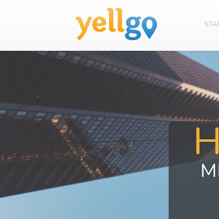
STA
M