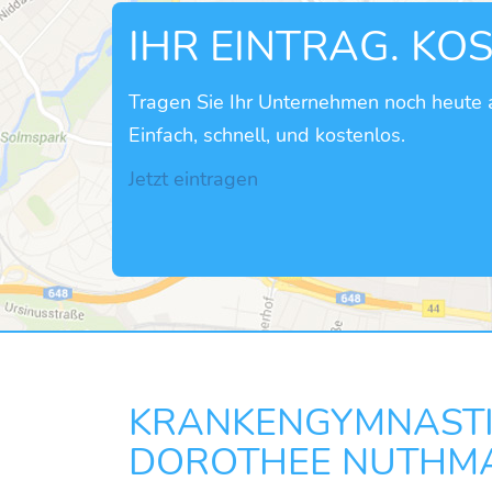
IHR EINTRAG. KO
Tragen Sie Ihr Unternehmen noch heute a
Einfach, schnell, und kostenlos.
Jetzt eintragen
KRANKENGYMNASTI
DOROTHEE NUTHM