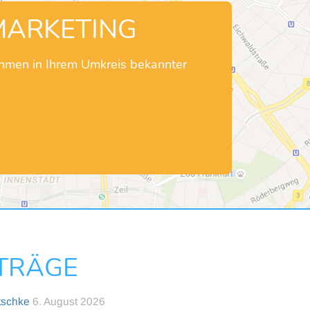
MARKETING
ehmen in Ihrem Umkreis bekannter
NTRÄGE
tschke
6. August 2026