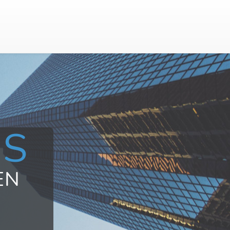
US
EN