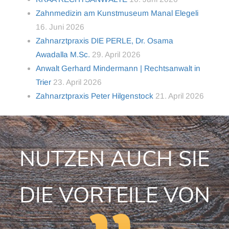
Zahnmedizin am Kunstmuseum Manal Elegeli
16. Juni 2026
Zahnarztpraxis DIE PERLE, Dr. Osama
Awadalla M.Sc.
29. April 2026
Anwalt Gerhard Mindermann | Rechtsanwalt in
Trier
23. April 2026
Zahnarztpraxis Peter Hilgenstock
21. April 2026
NUTZEN AUCH SIE
DIE VORTEILE VON