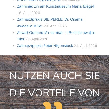
Zahnmedizin am Kunstmuseum Manal Elegeli
16. Juni 2026
Zahnarztpraxis DIE PERLE, Dr. Osama
Awadalla M.Sc.
29. April 2026
Anwalt Gerhard Mindermann | Rechtsanwalt in
Trier
23. April 2026
Zahnarztpraxis Peter Hilgenstock
21. April 2026
NUTZEN AUCH SIE
DIE VORTEILE VON