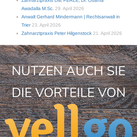
Zahnarztpraxis DIE PERLE, Dr. Osama
Awadalla M.Sc.
29. April 2026
Anwalt Gerhard Mindermann | Rechtsanwalt in
Trier
23. April 2026
Zahnarztpraxis Peter Hilgenstock
21. April 2026
NUTZEN AUCH SIE
DIE VORTEILE VON