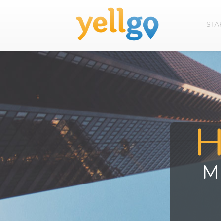
STA
M