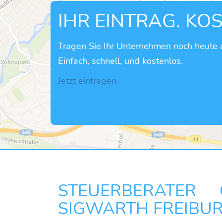
IHR EINTRAG. KO
Tragen Sie Ihr Unternehmen noch heute a
Einfach, schnell, und kostenlos.
Jetzt eintragen
STEUERBERATER C
SIGWARTH FREIBU