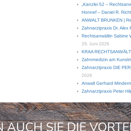
„Kanzlei 52 – Rechtsanw
Honnef – Daniel R. Richt
ANWALT BRUNKEN | Rech
Zahnarztpraxis Dr. Alex
Rechtsanwältin Sabine Wo
29. Juni 2026
KRAA RECHTSANWÄL
Zahnmedizin am Kunstm
Zahnarztpraxis DIE PER
2026
Anwalt Gerhard Minderma
Zahnarztpraxis Peter Hi
 AUCH SIE DIE VORTE