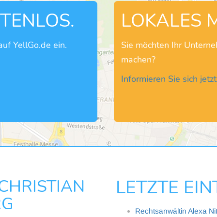
STENLOS.
LOKALES 
uf YellGo.de ein.
Sie möchten Ihr Untern
machen?
Informieren Sie sich jetzt
HRISTIAN
LETZTE EI
RG
Rechtsanwältin Alexa Ni