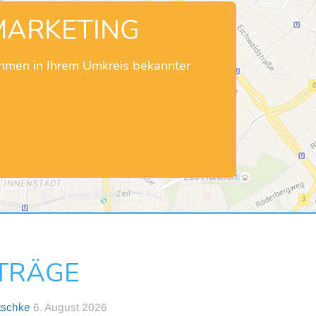
MARKETING
ehmen in Ihrem Umkreis bekannter
NTRÄGE
tschke
6. August 2026