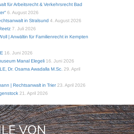
alt für Arbeitsrecht & Verkehrsrecht Bad
er“
6. August 2026
tsanwalt in Stralsund
4. August 2026
 Reetz
7. Juli 2026
ll | Anwältin für Familienrecht in Kempten
TE
16. Juni 2026
useum Manal Elegeli
16. Juni 2026
LE, Dr. Osama Awadalla M.Sc.
29. April
nn | Rechtsanwalt in Trier
23. April 2026
lgenstock
21. April 2026
ILE VON