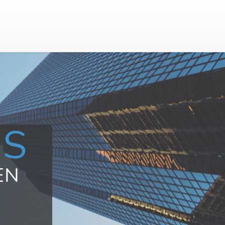
US
EN