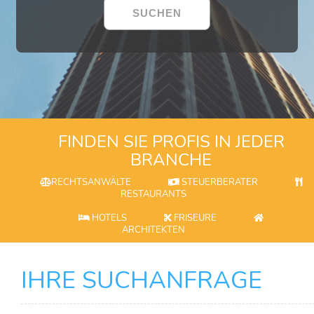
FINDEN SIE PROFIS IN JEDER
BRANCHE
RECHTSANWÄLTE
STEUERBERATER
RESTAURANTS
HOTELS
FRISEURE
ARCHITEKTEN
IHRE SUCHANFRAGE