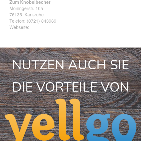
Zum Knobelbecher
Moningerstr. 10a
76135
Karlsruhe
Telefon:
(0721) 843969
Webseite:
NUTZEN AUCH SIE
DIE VORTEILE VON