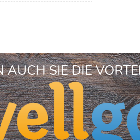
 AUCH SIE DIE VORTE