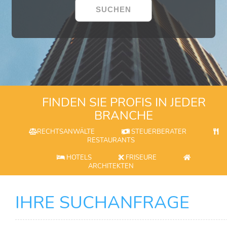
FINDEN SIE PROFIS IN JEDER
BRANCHE
RECHTSANWÄLTE
STEUERBERATER
RESTAURANTS
HOTELS
FRISEURE
ARCHITEKTEN
IHRE SUCHANFRAGE