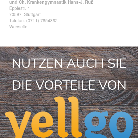
und Ch. Krankengymnastik Hans-J. Ruß
Epplestr. 4
70597
Stuttgart
Telefon:
(0711) 7654362
Webseite:
NUTZEN AUCH SIE
DIE VORTEILE VON