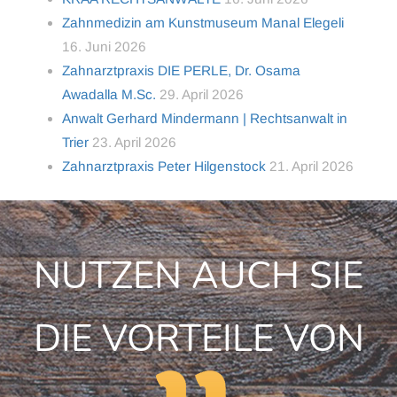
Zahnmedizin am Kunstmuseum Manal Elegeli
16. Juni 2026
Zahnarztpraxis DIE PERLE, Dr. Osama
Awadalla M.Sc.
29. April 2026
Anwalt Gerhard Mindermann | Rechtsanwalt in
Trier
23. April 2026
Zahnarztpraxis Peter Hilgenstock
21. April 2026
NUTZEN AUCH SIE
DIE VORTEILE VON