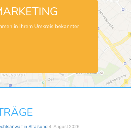
MARKETING
ehmen in Ihrem Umkreis bekannter
NTRÄGE
tsanwalt in Stralsund
4. August 2026