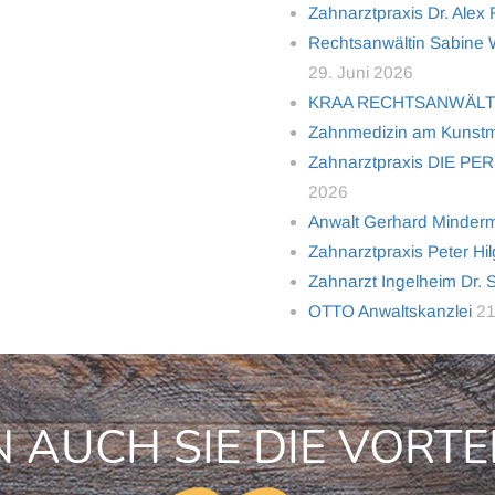
Zahnarztpraxis Dr. Alex
Rechtsanwältin Sabine Wo
29. Juni 2026
KRAA RECHTSANWÄL
Zahnmedizin am Kunstm
Zahnarztpraxis DIE PER
2026
Anwalt Gerhard Minderma
Zahnarztpraxis Peter Hi
Zahnarzt Ingelheim Dr. 
OTTO Anwaltskanzlei
21
 AUCH SIE DIE VORTE