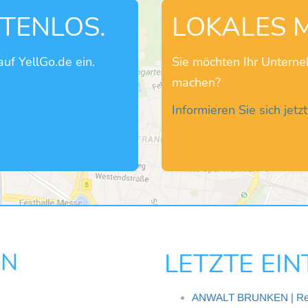
STENLOS.
LOKALES 
uf YellGo.de ein.
Sie möchten Ihr Untern
machen?
Informieren Sie sich jetzt
EN
LETZTE EI
ANWALT BRUNKEN | Rech