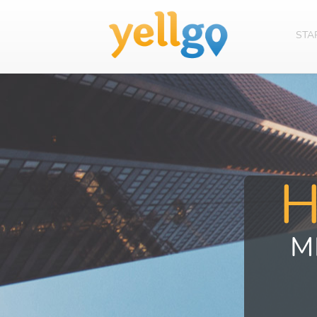
STA
M