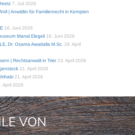
 Reetz
7. Juli 2026
ll | Anwältin für Familienrecht in Kempten
TE
16. Juni 2026
useum Manal Elegeli
16. Juni 2026
LE, Dr. Osama Awadalla M.Sc.
29. April
nn | Rechtsanwalt in Trier
23. April 2026
lgenstock
21. April 2026
Shihabi
21. April 2026
. April 2026
ILE VON