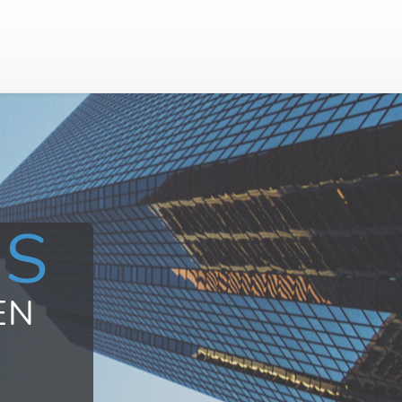
US
EN