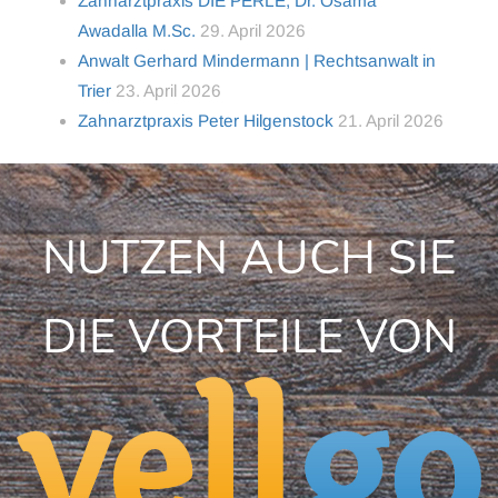
Zahnarztpraxis DIE PERLE, Dr. Osama
Awadalla M.Sc.
29. April 2026
Anwalt Gerhard Mindermann | Rechtsanwalt in
Trier
23. April 2026
Zahnarztpraxis Peter Hilgenstock
21. April 2026
NUTZEN AUCH SIE
DIE VORTEILE VON