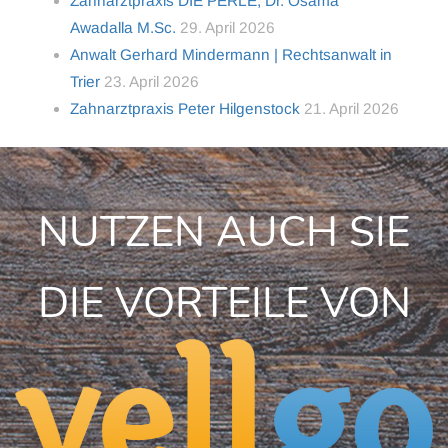
Zahnarztpraxis DIE PERLE, Dr. Osama
Awadalla M.Sc.
29. April 2026
Anwalt Gerhard Mindermann | Rechtsanwalt in
Trier
23. April 2026
Zahnarztpraxis Peter Hilgenstock
21. April 2026
NUTZEN AUCH SIE
DIE VORTEILE VON