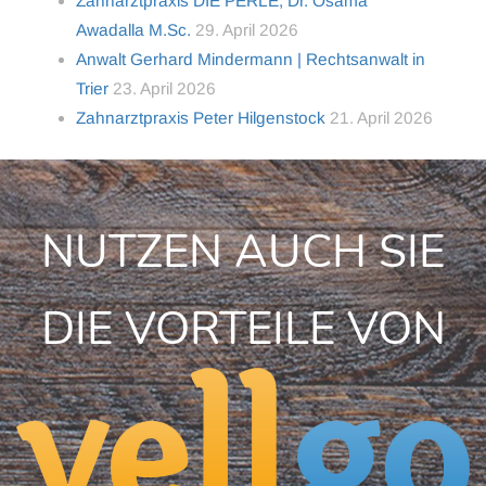
Zahnarztpraxis DIE PERLE, Dr. Osama
Awadalla M.Sc.
29. April 2026
Anwalt Gerhard Mindermann | Rechtsanwalt in
Trier
23. April 2026
Zahnarztpraxis Peter Hilgenstock
21. April 2026
NUTZEN AUCH SIE
DIE VORTEILE VON