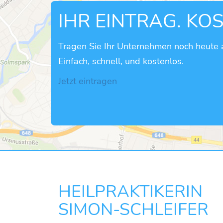
IHR EINTRAG. KO
Tragen Sie Ihr Unternehmen noch heute a
Einfach, schnell, und kostenlos.
Jetzt eintragen
HEILPRAKTIKERIN
SIMON-SCHLEIFER