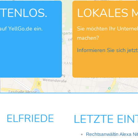
STENLOS.
LOKALES 
uf YellGo.de ein.
Sie möchten Ihr Untern
machen?
Informieren Sie sich jetzt
 ELFRIEDE
LETZTE EI
Rechtsanwältin Alexa Ni