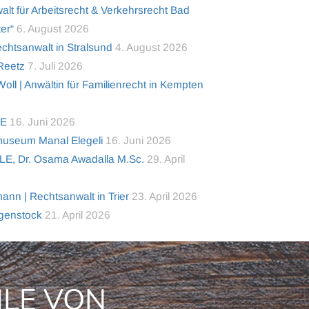
alt für Arbeitsrecht & Verkehrsrecht Bad
er“
6. August 2026
tsanwalt in Stralsund
4. August 2026
 Reetz
7. Juli 2026
ll | Anwältin für Familienrecht in Kempten
TE
16. Juni 2026
useum Manal Elegeli
16. Juni 2026
LE, Dr. Osama Awadalla M.Sc.
29. April
nn | Rechtsanwalt in Trier
23. April 2026
lgenstock
21. April 2026
ILE VON