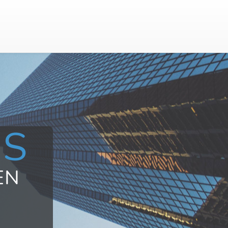
US
EN