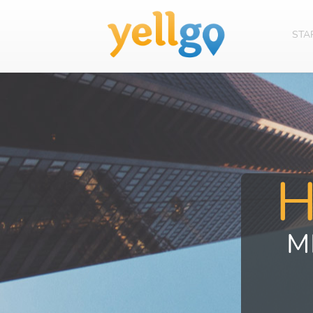
STA
M