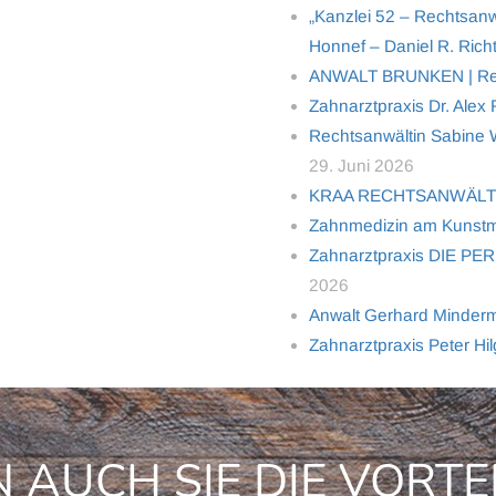
„Kanzlei 52 – Rechtsanw
Honnef – Daniel R. Richt
ANWALT BRUNKEN | Rech
Zahnarztpraxis Dr. Alex
Rechtsanwältin Sabine Wo
29. Juni 2026
KRAA RECHTSANWÄL
Zahnmedizin am Kunstm
Zahnarztpraxis DIE PER
2026
Anwalt Gerhard Minderma
Zahnarztpraxis Peter Hi
 AUCH SIE DIE VORTE