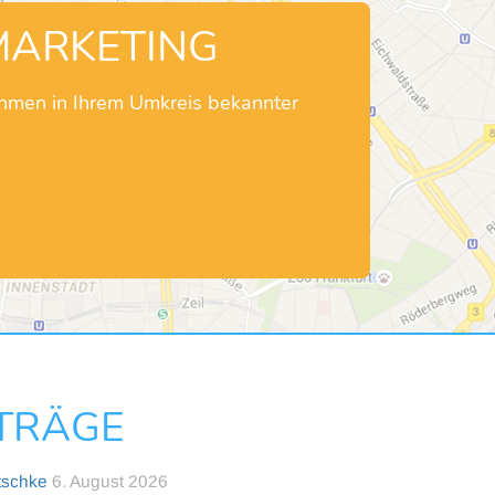
MARKETING
ehmen in Ihrem Umkreis bekannter
NTRÄGE
tschke
6. August 2026