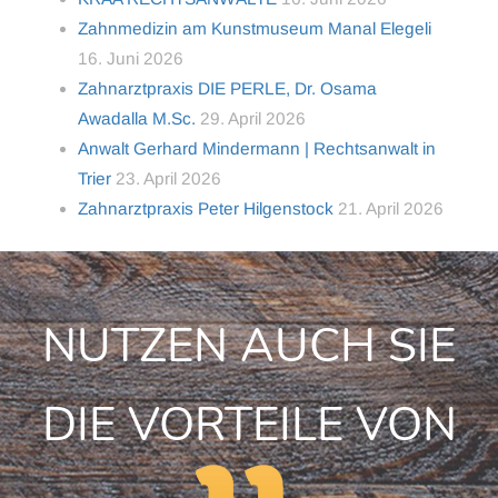
Zahnmedizin am Kunstmuseum Manal Elegeli
16. Juni 2026
Zahnarztpraxis DIE PERLE, Dr. Osama
Awadalla M.Sc.
29. April 2026
Anwalt Gerhard Mindermann | Rechtsanwalt in
Trier
23. April 2026
Zahnarztpraxis Peter Hilgenstock
21. April 2026
NUTZEN AUCH SIE
DIE VORTEILE VON