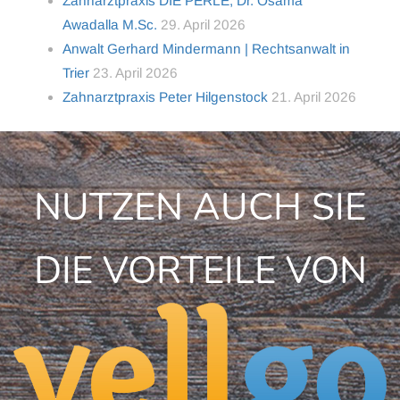
Zahnarztpraxis DIE PERLE, Dr. Osama
Awadalla M.Sc.
29. April 2026
Anwalt Gerhard Mindermann | Rechtsanwalt in
Trier
23. April 2026
Zahnarztpraxis Peter Hilgenstock
21. April 2026
NUTZEN AUCH SIE
DIE VORTEILE VON