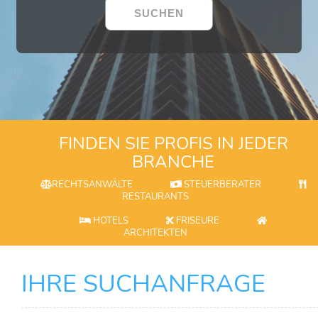
FINDEN SIE PROFIS IN JEDER
BRANCHE
RECHTSANWÄLTE
STEUERBERATER
RESTAURANTS
HOTELS
FRISEURE
ARCHITEKTEN
IHRE SUCHANFRAGE