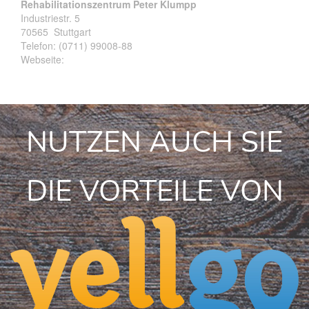
Rehabilitationszentrum Peter Klumpp
Industriestr. 5
70565
Stuttgart
Telefon:
(0711) 99008-88
Webseite:
NUTZEN AUCH SIE
DIE VORTEILE VON