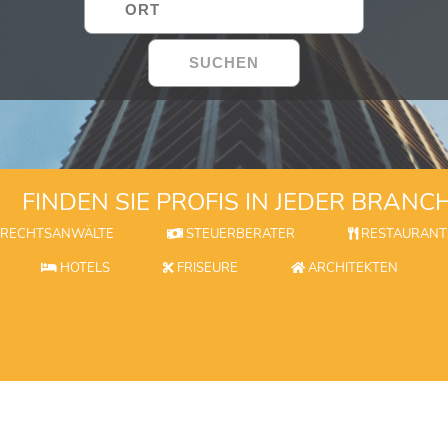
FINDEN SIE PROFIS IN JEDER BRANC
RECHTSANWÄLTE
STEUERBERATER
RESTAURANT
HOTELS
FRISEURE
ARCHITEKTEN