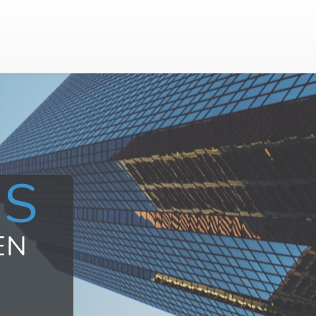
US
EN