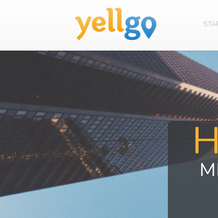
STA
M