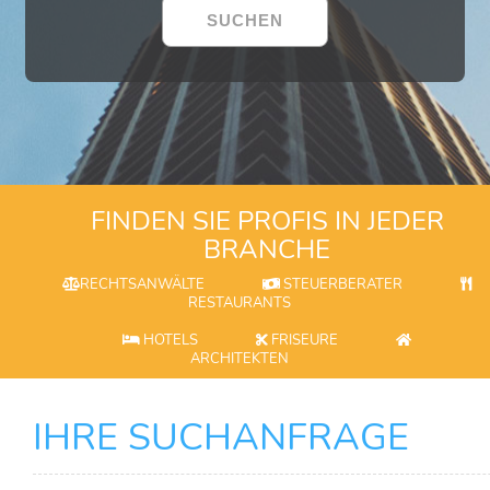
FINDEN SIE PROFIS IN JEDER
BRANCHE
RECHTSANWÄLTE
STEUERBERATER
RESTAURANTS
HOTELS
FRISEURE
ARCHITEKTEN
IHRE SUCHANFRAGE