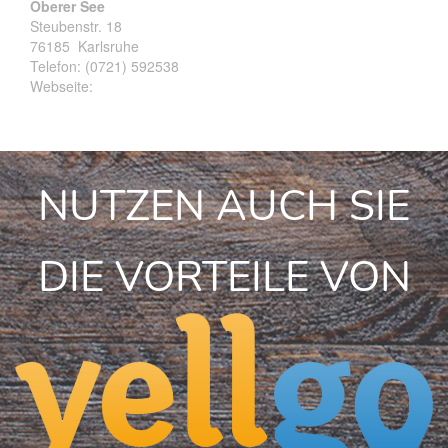
Oberer See
Steubenstr. 18
76185
Karlsruhe
Telefon:
(0721) 592538
Webseite:
NUTZEN AUCH SIE
DIE VORTEILE VON