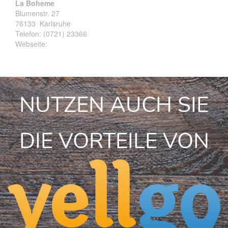
La Boheme
Blumenstr. 27
76133
Karlsruhe
Telefon:
(0721) 23366
Webseite:
NUTZEN AUCH SIE
DIE VORTEILE VON