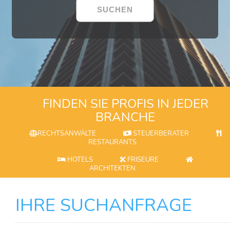
FINDEN SIE PROFIS IN JEDER
BRANCHE
RECHTSANWÄLTE
STEUERBERATER
RESTAURANTS
HOTELS
FRISEURE
ARCHITEKTEN
IHRE SUCHANFRAGE