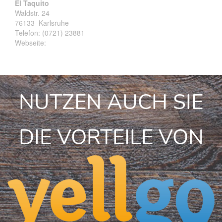
El Taquito
Waldstr. 24
76133
Karlsruhe
Telefon:
(0721) 23881
Webseite:
NUTZEN AUCH SIE
DIE VORTEILE VON