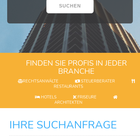
FINDEN SIE PROFIS IN JEDER
BRANCHE
RECHTSANWÄLTE
STEUERBERATER
RESTAURANTS
HOTELS
FRISEURE
ARCHITEKTEN
IHRE SUCHANFRAGE